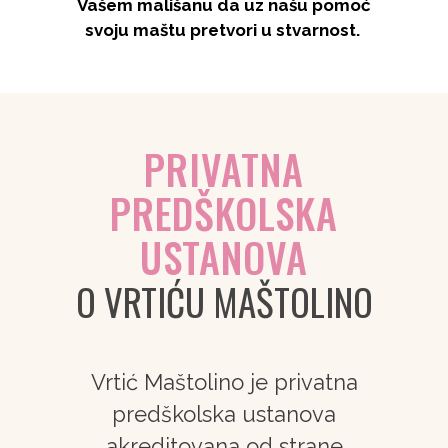
Vašem mališanu da uz našu pomoć
svoju maštu pretvori u stvarnost.
PRIVATNA
PREDŠKOLSKA
USTANOVA
O VRTIĆU MAŠTOLINO
Vrtić Maštolino je privatna
predškolska ustanova
akreditovana od strane