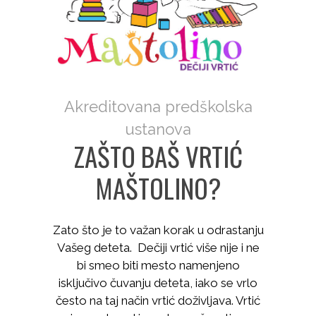
Akreditovana predškolska
ustanova
ZAŠTO BAŠ VRTIĆ
MAŠTOLINO?
Zato što je to važan korak u odrastanju
Vašeg deteta. Dečiji vrtić više nije i ne
bi smeo biti mesto namenjeno
isključivo čuvanju deteta, iako se vrlo
često na taj način vrtić doživljava. Vrtić