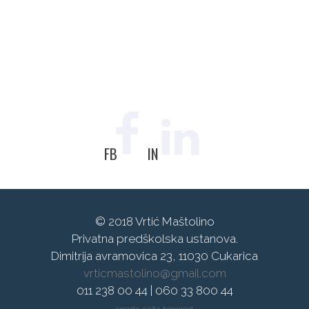
FB
IN
© 2018 Vrtić Maštolino
Privatna predškolska ustanova.
Dimitrija avramovica 23, 11030 Cukarica
vrticmastolino@gmail.com
011 238 00 44 | 060 33 800 44