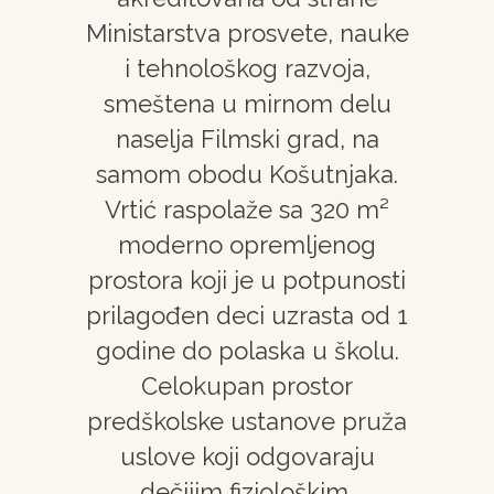
Ministarstva prosvete, nauke
i tehnološkog razvoja,
smeštena u mirnom delu
naselja Filmski grad, na
samom obodu Košutnjaka.
Vrtić raspolaže sa 320 m²
moderno opremljenog
prostora koji je u potpunosti
prilagođen deci uzrasta od 1
godine do polaska u školu.
Celokupan prostor
predškolske ustanove pruža
uslove koji odgovaraju
dečijim fiziološkim,