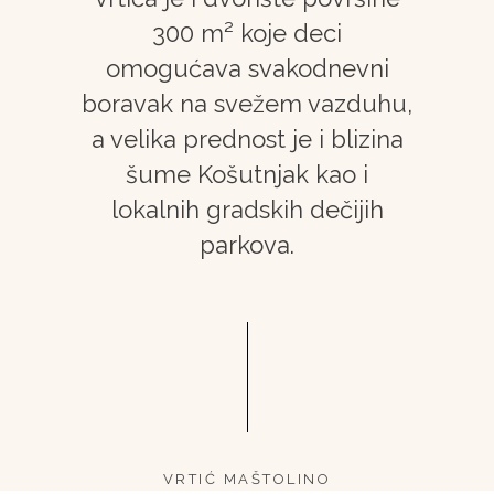
300 m² koje deci
omogućava svakodnevni
boravak na svežem vazduhu,
a velika prednost je i blizina
šume Košutnjak kao i
lokalnih gradskih dečijih
parkova.
VRTIĆ MAŠTOLINO