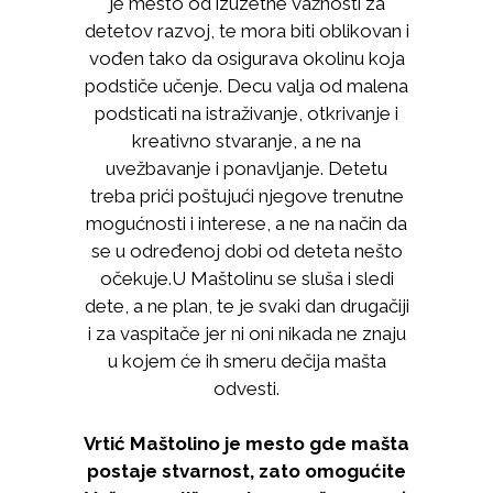
je mesto od izuzetne važnosti za
detetov razvoj, te mora biti oblikovan i
vođen tako da osigurava okolinu koja
podstiče učenje. Decu valja od malena
podsticati na istraživanje, otkrivanje i
kreativno stvaranje, a ne na
uvežbavanje i ponavljanje. Detetu
treba prići poštujući njegove trenutne
mogućnosti i interese, a ne na način da
se u određenoj dobi od deteta nešto
očekuje.U Maštolinu se sluša i sledi
dete, a ne plan, te je svaki dan drugačiji
i za vaspitače jer ni oni nikada ne znaju
u kojem će ih smeru dečija mašta
odvesti.
Vrtić Maštolino je mesto gde mašta
postaje stvarnost, zato omogućite